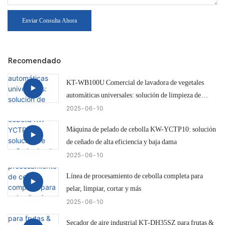
Enviar Consulta Ahora
Recomendado
KT-WB100U Comercial de lavadora de vegetales
automáticas universales: solución de limpieza de
cebolla eficiente e inteligente
2025
06
10
Máquina de pelado de cebolla KW-YCTP10: solución
de ceñado de alta eficiencia y baja dama
2025
06
10
Línea de procesamiento de cebolla completa para
pelar, limpiar, cortar y más
2025
06
10
Secador de aire industrial KT-DH35SZ para frutas &