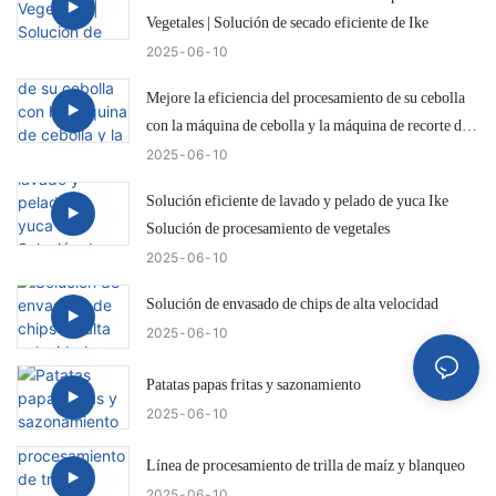
Vegetales | Solución de secado eficiente de Ike
2025
06
10
Mejore la eficiencia del procesamiento de su cebolla
con la máquina de cebolla y la máquina de recorte de
cola IKE KW-QG500
2025
06
10
Solución eficiente de lavado y pelado de yuca Ike
Solución de procesamiento de vegetales
2025
06
10
Solución de envasado de chips de alta velocidad
2025
06
10
Patatas papas fritas y sazonamiento
2025
06
10
Línea de procesamiento de trilla de maíz y blanqueo
2025
06
10