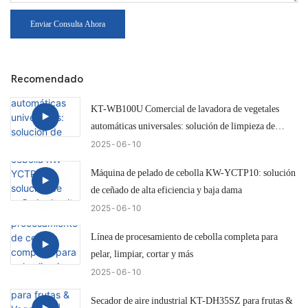
Enviar Consulta Ahora
Recomendado
KT-WB100U Comercial de lavadora de vegetales
automáticas universales: solución de limpieza de
cebolla eficiente e inteligente
2025
06
10
Máquina de pelado de cebolla KW-YCTP10: solución
de ceñado de alta eficiencia y baja dama
2025
06
10
Línea de procesamiento de cebolla completa para
pelar, limpiar, cortar y más
2025
06
10
Secador de aire industrial KT-DH35SZ para frutas &