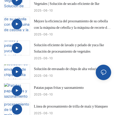
Vegetales | Solución de secado eficiente de Ike
2025
06
10
Mejore la eficiencia del procesamiento de su cebolla
con la máquina de cebolla y la máquina de recorte de
cola IKE KW-QG500
2025
06
10
Solución eficiente de lavado y pelado de yuca Ike
Solución de procesamiento de vegetales
2025
06
10
Solución de envasado de chips de alta velocidad
2025
06
10
Patatas papas fritas y sazonamiento
2025
06
10
Línea de procesamiento de trilla de maíz y blanqueo
2025
06
10