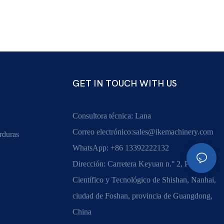
GET IN TOUCH WITH US
Consultora técnica: Lana
Correo electrónico:
sales@ikemachinery.com
rduras
WhatsApp: +86 13392222132
Dirección: Carretera Keyuan n.° 2, Parque
Científico y Tecnológico de Shishan, Nanhai,
ciudad de Foshan, provincia de Guangdong,
China