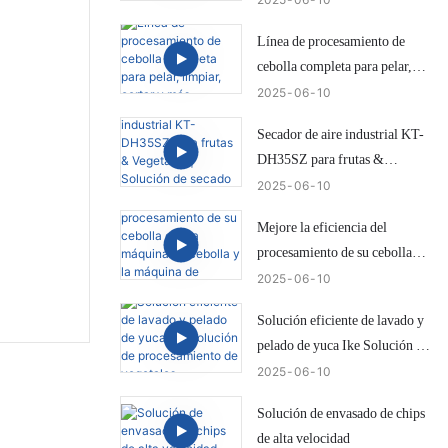
dama
Línea de procesamiento de
cebolla completa para pelar,
limpiar, cortar y más
2025
06
10
Secador de aire industrial KT-
DH35SZ para frutas &
Vegetales | Solución de secado
2025
06
10
eficiente de Ike
Mejore la eficiencia del
procesamiento de su cebolla
con la máquina de cebolla y la
2025
06
10
máquina de recorte de cola IKE
Solución eficiente de lavado y
KW-QG500
pelado de yuca Ike Solución de
procesamiento de vegetales
2025
06
10
Solución de envasado de chips
de alta velocidad