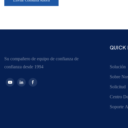
Enviar Consulta Ahora
QUICK 
Su compañero de equipo de confianza de
confianza desde 1994
Solución
Sobre Nos
Solicitud
Centro De
Soporte A