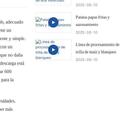
2025
06
10
Patatas papas fritas y
cob, adecuado
sazonamiento
iene un
2025
06
10
ente y simple.
Línea de procesamiento de
 con un
trilla de maíz y blanqueo
, que no daña
2025
06
10
 descarga está
ñar 600
 para la
esidades.
ber más