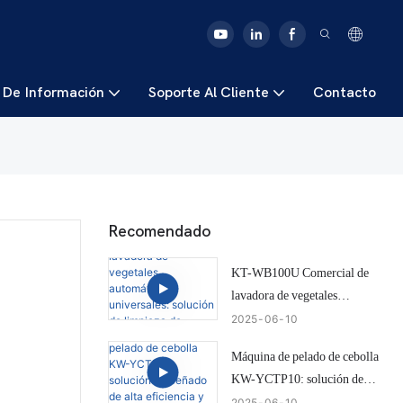
 De Información
Soporte Al Cliente
Contacto
Recomendado
KT-WB100U Comercial de
lavadora de vegetales
automáticas universales:
2025
06
10
solución de limpieza de cebolla
Máquina de pelado de cebolla
eficiente e inteligente
KW-YCTP10: solución de
ceñado de alta eficiencia y baja
2025
06
10