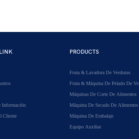
LINK
PRODUCTS
Fruta & Lavadora De Verduras
otros
Fruta & Máquina De Pelado De Ve
Máquinas De Corte De Alimentos
 Información
Máquina De Secado De Alimentos
l Cliente
Máquina De Embalaje
Equipo Auxiliar